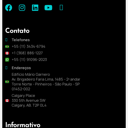
Contato
Telefones
+55 (11) 3434-6794
+1 (368) 886-1227
+55 (11) 91096-2023
Endereços
Edifício Mário Garnero
Av. Brigadeiro Faria Lima, 1485 - 2º andar
Torre Norte - Pinheiros - São Paulo - SP
01452-002
Calgary Place
330 5th Avenue SW
Calgary, AB. T2P 0L4
Informativo