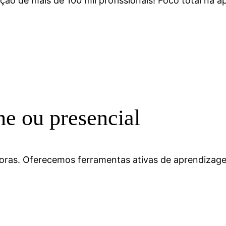
ção de mais de 100 mil profissionais! Foco total na a
ne ou presencial
adoras. Oferecemos ferramentas ativas de aprendizage