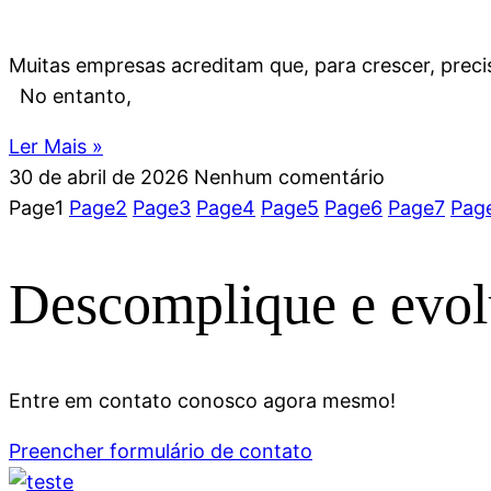
Muitas empresas acreditam que, para crescer, prec
No entanto,
Ler Mais »
30 de abril de 2026
Nenhum comentário
Page
1
Page
2
Page
3
Page
4
Page
5
Page
6
Page
7
Pag
Descomplique e evol
Entre em contato conosco agora mesmo!
Preencher formulário de contato