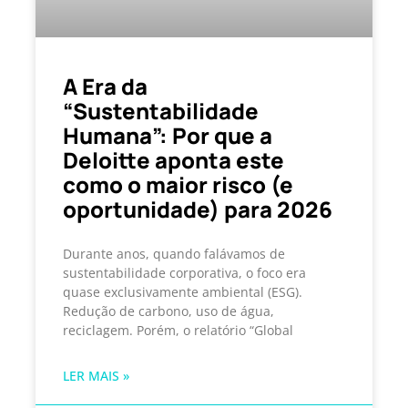
A Era da
“Sustentabilidade
Humana”: Por que a
Deloitte aponta este
como o maior risco (e
oportunidade) para 2026
Durante anos, quando falávamos de
sustentabilidade corporativa, o foco era
quase exclusivamente ambiental (ESG).
Redução de carbono, uso de água,
reciclagem. Porém, o relatório “Global
LER MAIS »