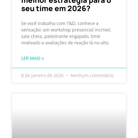
seu time em 2026?
Se você trabalha com T&D, conhece a
sensação: um workshop presencial incrível,
sala cheia, palestrante engajado, time
motivado e avaliações de reação lá no alto.
LER MAIS »
8 de janeiro de 2026
Nenhum comentário