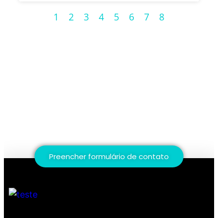
1
2
3
4
5
6
7
8
Preencher formulário de contato