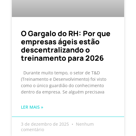
O Gargalo do RH: Por que
empresas ágeis estão
descentralizando o
treinamento para 2026
Durante muito tempo, o setor de T&D
(Treinamento e Desenvolvimento) foi visto
como o único guardião do conhecimento
dentro da empresa. Se alguém precisava
LER MAIS »
3 de dezembro de 2025
Nenhum
comentário