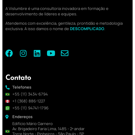
A Vislumbre é uma consultoria inovadora em formação e
desenvolvimento de líderes e equipes.
Atendemos com excelência, gentileza, prontidão e metodologia
exclusiva. A isso damos o nome de
DESCOMPLICADO
.
Contato
Telefones
+55 (11) 3434-6794
+1 (368) 886-1227
+55 (11) 94741-1796
Endereços
Edifício Mário Garnero
Av. Brigadeiro Faria Lima, 1485 - 2º andar
Torre Norte - Pinheiros - São Paulo - SP