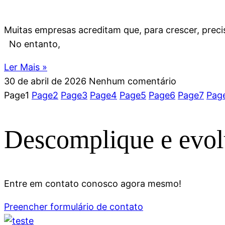
Muitas empresas acreditam que, para crescer, prec
No entanto,
Ler Mais »
30 de abril de 2026
Nenhum comentário
Page
1
Page
2
Page
3
Page
4
Page
5
Page
6
Page
7
Pag
Descomplique e evol
Entre em contato conosco agora mesmo!
Preencher formulário de contato