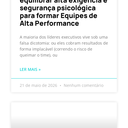
segurança psicológica
para formar Equipes de
Alta Performance
A maioria dos líderes executivos vive sob uma
falsa dicotomia: ou eles cobram resultados de
forma implacável (correndo o risco de
queimar o time), ou
LER MAIS »
21 de maio de 2026
Nenhum comentário