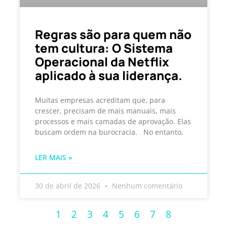
Regras são para quem não
tem cultura: O Sistema
Operacional da Netflix
aplicado à sua liderança.
Muitas empresas acreditam que, para
crescer, precisam de mais manuais, mais
processos e mais camadas de aprovação. Elas
buscam ordem na burocracia. No entanto,
LER MAIS »
30 de abril de 2026
Nenhum comentário
1
2
3
4
5
6
7
8