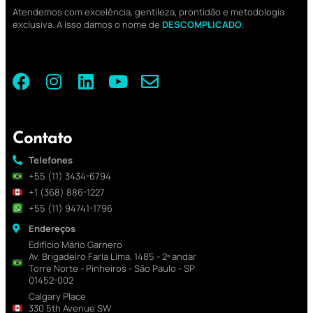
Atendemos com excelência, gentileza, prontidão e metodologia
exclusiva. A isso damos o nome de
DESCOMPLICADO
.
Contato
Telefones
+55 (11) 3434-6794
+1 (368) 886-1227
+55 (11) 94741-1796
Endereços
Edifício Mário Garnero
Av. Brigadeiro Faria Lima, 1485 - 2º andar
Torre Norte - Pinheiros - São Paulo - SP
01452-002
Calgary Place
330 5th Avenue SW